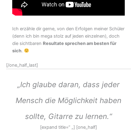
Ich erzähle dir gerne, von den Erfolgen meiner Schüler
(denn ich bin mega stolz auf jeden einzelnen), doch
die sichtbaren
Resultate sprechen am besten für
sich
.
[/one_half_last]
„Ich glaube daran, dass jeder
Mensch die Möglichkeit haben
sollte, Gitarre zu lernen.“
[expand title=“ „] [one_half]