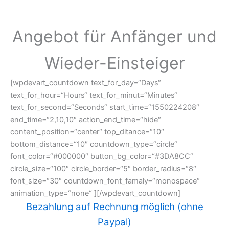
Angebot für Anfänger und
Wieder-Einsteiger
[wpdevart_countdown text_for_day=“Days“
text_for_hour=“Hours“ text_for_minut=“Minutes“
text_for_second=“Seconds“ start_time=“1550224208″
end_time=“2,10,10″ action_end_time=“hide“
content_position=“center“ top_ditance=“10″
bottom_distance=“10″ countdown_type=“circle“
font_color=“#000000″ button_bg_color=“#3DA8CC“
circle_size=“100″ circle_border=“5″ border_radius=“8″
font_size=“30″ countdown_font_famaly=“monospace“
animation_type=“none“ ][/wpdevart_countdown]
Bezahlung auf Rechnung möglich (ohne
Paypal)