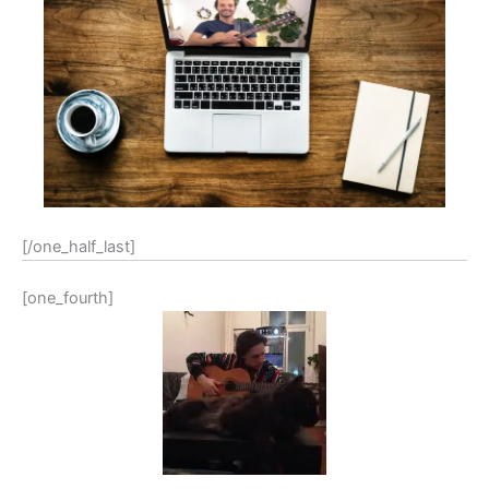
[/one_half_last]
[one_fourth]