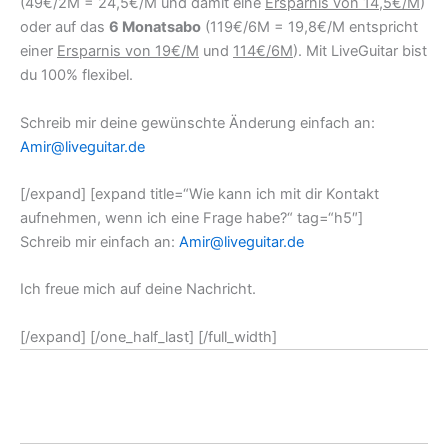
(49€/2M = 24,5€/M und damit eine
Ersparnis von 14,5€/M
)
oder auf das
6 Monatsabo
(119€/6M = 19,8€/M entspricht
einer
Ersparnis von 19€/M
und
114€/6M
). Mit LiveGuitar bist
du 100% flexibel.
Schreib mir deine gewünschte Änderung einfach an:
Amir@liveguitar.de
[/expand] [expand title=“Wie kann ich mit dir Kontakt
aufnehmen, wenn ich eine Frage habe?“ tag=“h5″]
Schreib mir einfach an:
Amir@liveguitar.de
Ich freue mich auf deine Nachricht.
[/expand] [/one_half_last] [/full_width]