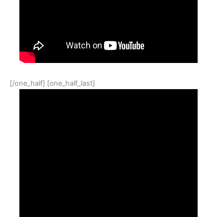
[/one_half] [one_half_last]