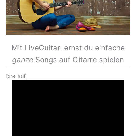
Mit LiveGuitar lernst du einfache
ganze
Songs auf Gitarre spielen
[one_half]