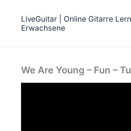
Zum
Inhalt
LiveGuitar | Online Gitarre Ler
springen
Erwachsene
We Are Young – Fun – Tut