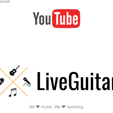
annel
We ♥ music. We ♥ teaching.