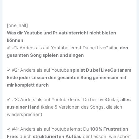
[one_half]
Was dir Youtube und Privatunterricht nicht bieten
können
✔︎ #1: Anders als auf Youtube lernst Du bei LiveGuitar,
den
gesamten
Song spielen und singen
✔︎ #2: Anders als auf Youtube
spielst Du bei LiveGuitar am
Ende jeder Lesson den gesamten Song gemeinsam
mit
mir komplett durch
✔︎ #3: Anders als auf Youtube lernst Du bei LiveGuitar,
alles
aus einer Hand
(keine 5 Versionen des Songs, die sich
wiedersprechen)
✔︎ #4: Anders als auf Youtube lernst Du
100% Frustration
Free:
durch
strukturierten
Aufbau
der Lesson, wie schon