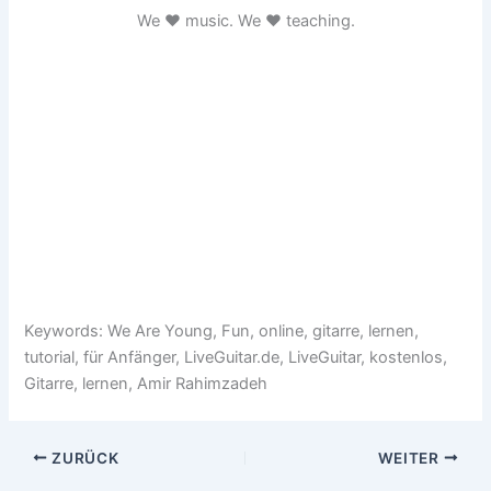
We ♥ music. We ♥ teaching.
Keywords: We Are Young, Fun, online, gitarre, lernen,
tutorial, für Anfänger, LiveGuitar.de, LiveGuitar, kostenlos,
Gitarre, lernen, Amir Rahimzadeh
ZURÜCK
WEITER