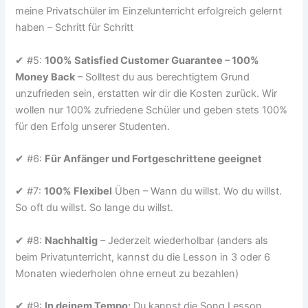
meine Privatschüler im Einzelunterricht erfolgreich gelernt
haben – Schritt für Schritt
✔︎ #5:
100% Satisfied Customer Guarantee – 100%
Money Back
– Solltest du aus berechtigtem Grund
unzufrieden sein, erstatten wir dir die Kosten zurück. Wir
wollen nur 100% zufriedene Schüler und geben stets 100%
für den Erfolg unserer Studenten.
✔︎ #6:
Für Anfänger und Fortgeschrittene geeignet
✔︎ #7:
100% Flexibel
Üben – Wann du willst. Wo du willst.
So oft du willst. So lange du willst.
✔︎ #8:
Nachhaltig
– Jederzeit wiederholbar (anders als
beim Privatunterricht, kannst du die Lesson in 3 oder 6
Monaten wiederholen ohne erneut zu bezahlen)
✔︎ #9:
In deinem Tempo:
Du kannst die Song Lesson